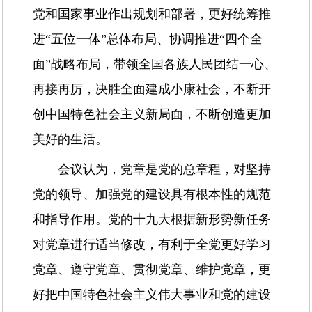
党和国家事业作出规划和部署，更好统筹推
进“五位一体”总体布局、协调推进“四个全
面”战略布局，带领全国各族人民团结一心、
再接再厉，决胜全面建成小康社会，不断开
创中国特色社会主义新局面，不断创造更加
美好的生活。
会议认为，党章是党的总章程，对坚持
党的领导、加强党的建设具有根本性的规范
和指导作用。党的十九大根据新形势新任务
对党章进行适当修改，有利于全党更好学习
党章、遵守党章、贯彻党章、维护党章，更
好把中国特色社会主义伟大事业和党的建设