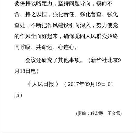
要保持战略定力，坚持问题导向，锲而不
舍、持之以恒，强化责任、强化督查、强化
查处，不断把作风建设引向深入，努力使党
的作风全面好起来，确保党同人民群众始终
同呼吸、共命运、心连心。
会议还研究了其他事项。（新华社北京9
月18日电）
《 人民日报 》（ 2017年09月19日 01
版）
(责编：程宏毅、王金雪)