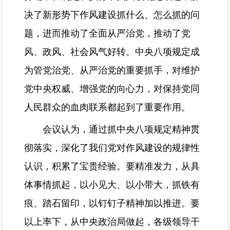
决了新形势下作风建设抓什么、怎么抓的问
题，进而推动了全面从严治党，推动了党
风、政风、社会风气好转。中央八项规定成
为管党治党、从严治党的重要抓手，对维护
党中央权威、增强党的向心力，对保持党同
人民群众的血肉联系都起到了重要作用。
会议认为，通过抓中央八项规定精神贯
彻落实，深化了我们党对作风建设的规律性
认识，积累了宝贵经验。要精准发力，从具
体事情抓起，以小见大、以小带大，抓铁有
痕、踏石留印，以钉钉子精神加以推进。要
以上率下，从中央政治局做起，各级领导干