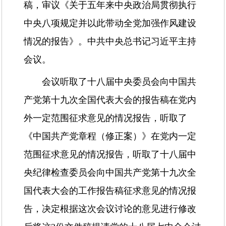
稿，审议《关于五年来中央政治局贯彻执行
中央八项规定并以此带动全党加强作风建设
情况的报告》。中共中央总书记习近平主持
会议。
会议听取了十八届中央委员会向中国共
产党第十九次全国代表大会的报告稿在党内
外一定范围征求意见的情况报告，听取了
《中国共产党章程（修正案）》在党内一定
范围征求意见的情况报告，听取了十八届中
央纪律检查委员会向中国共产党第十九次全
国代表大会的工作报告稿征求意见的情况报
告，决定根据这次会议讨论的意见进行修改